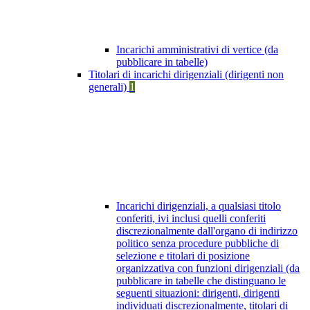
Incarichi amministrativi di vertice (da
pubblicare in tabelle)
Titolari di incarichi dirigenziali (dirigenti non
generali)
1
Incarichi dirigenziali, a qualsiasi titolo
conferiti, ivi inclusi quelli conferiti
discrezionalmente dall'organo di indirizzo
politico senza procedure pubbliche di
selezione e titolari di posizione
organizzativa con funzioni dirigenziali (da
pubblicare in tabelle che distinguano le
seguenti situazioni: dirigenti, dirigenti
individuati discrezionalmente, titolari di