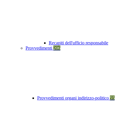
Recapiti dell'ufficio responsabile
Provvedimenti
206
Provvedimenti organi indirizzo-politico
55