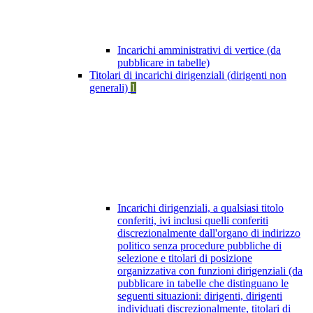
Incarichi amministrativi di vertice (da
pubblicare in tabelle)
Titolari di incarichi dirigenziali (dirigenti non
generali)
1
Incarichi dirigenziali, a qualsiasi titolo
conferiti, ivi inclusi quelli conferiti
discrezionalmente dall'organo di indirizzo
politico senza procedure pubbliche di
selezione e titolari di posizione
organizzativa con funzioni dirigenziali (da
pubblicare in tabelle che distinguano le
seguenti situazioni: dirigenti, dirigenti
individuati discrezionalmente, titolari di