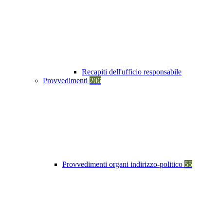
Recapiti dell'ufficio responsabile
Provvedimenti
206
Provvedimenti organi indirizzo-politico
55