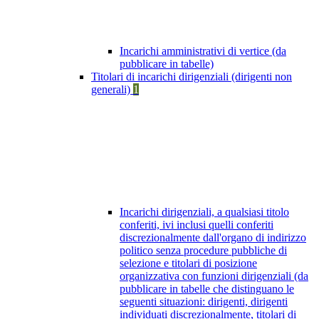
Incarichi amministrativi di vertice (da
pubblicare in tabelle)
Titolari di incarichi dirigenziali (dirigenti non
generali)
1
Incarichi dirigenziali, a qualsiasi titolo
conferiti, ivi inclusi quelli conferiti
discrezionalmente dall'organo di indirizzo
politico senza procedure pubbliche di
selezione e titolari di posizione
organizzativa con funzioni dirigenziali (da
pubblicare in tabelle che distinguano le
seguenti situazioni: dirigenti, dirigenti
individuati discrezionalmente, titolari di