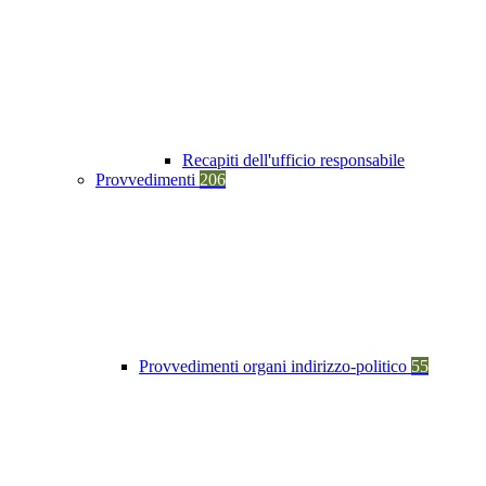
Recapiti dell'ufficio responsabile
Provvedimenti
206
Provvedimenti organi indirizzo-politico
55