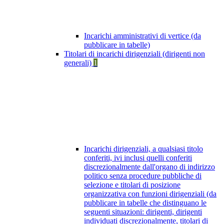
Incarichi amministrativi di vertice (da
pubblicare in tabelle)
Titolari di incarichi dirigenziali (dirigenti non
generali)
1
Incarichi dirigenziali, a qualsiasi titolo
conferiti, ivi inclusi quelli conferiti
discrezionalmente dall'organo di indirizzo
politico senza procedure pubbliche di
selezione e titolari di posizione
organizzativa con funzioni dirigenziali (da
pubblicare in tabelle che distinguano le
seguenti situazioni: dirigenti, dirigenti
individuati discrezionalmente, titolari di