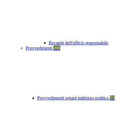
Recapiti dell'ufficio responsabile
Provvedimenti
206
Provvedimenti organi indirizzo-politico
55