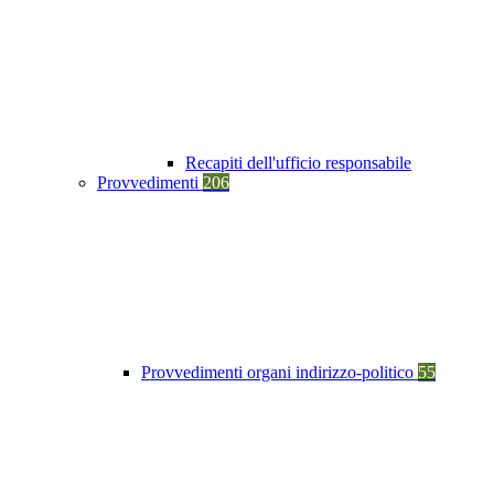
Recapiti dell'ufficio responsabile
Provvedimenti
206
Provvedimenti organi indirizzo-politico
55