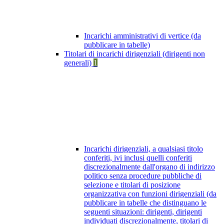
Incarichi amministrativi di vertice (da
pubblicare in tabelle)
Titolari di incarichi dirigenziali (dirigenti non
generali)
1
Incarichi dirigenziali, a qualsiasi titolo
conferiti, ivi inclusi quelli conferiti
discrezionalmente dall'organo di indirizzo
politico senza procedure pubbliche di
selezione e titolari di posizione
organizzativa con funzioni dirigenziali (da
pubblicare in tabelle che distinguano le
seguenti situazioni: dirigenti, dirigenti
individuati discrezionalmente, titolari di