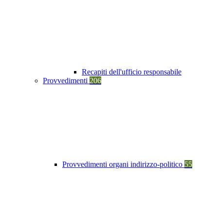
Recapiti dell'ufficio responsabile
Provvedimenti
206
Provvedimenti organi indirizzo-politico
55