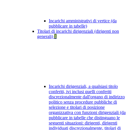
Incarichi amministrativi di vertice (da
pubblicare in tabelle)
Titolari di incarichi dirigenziali (dirigenti non
generali)
1
Incarichi dirigenziali, a qualsiasi titolo
conferiti, ivi inclusi quelli conferiti
discrezionalmente dall'organo di indirizzo
politico senza procedure pubbliche di
selezione e titolari di posizione
organizzativa con funzioni dirigenziali (da
pubblicare in tabelle che distinguano le
seguenti situazioni: dirigenti, dirigenti
individuati discrezionalmente, titolari di