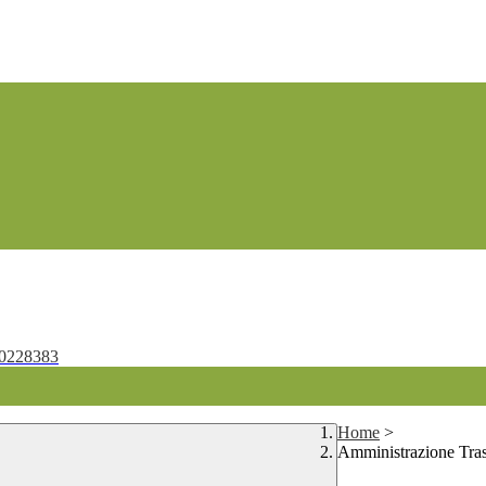
0228383
Home
>
Amministrazione Tra