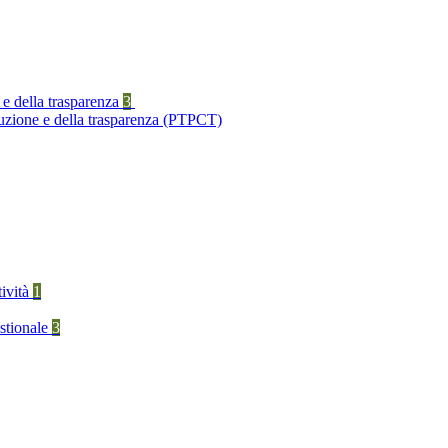
 e della trasparenza
3
ruzione e della trasparenza (PTPCT)
tività
1
stionale
3