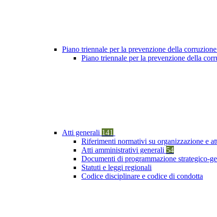
Piano triennale per la prevenzione della corruzione
Piano triennale per la prevenzione della cor
Atti generali
141
Riferimenti normativi su organizzazione e at
Atti amministrativi generali
54
Documenti di programmazione strategico-ge
Statuti e leggi regionali
Codice disciplinare e codice di condotta