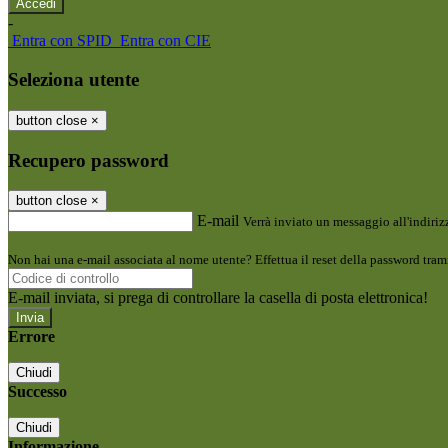
-
Entra con SPID
Entra con CIE
Seleziona utente
button close
×
Recupero password
button close
×
E-mail
Verrà inviato un messaggio all'indirizz
Non hai una e-mail associata al nome utente? Effettua il reset della password tram
E-mail inviata, si prega di controllare la casella di posta elettronica!
Errore
Chiudi
Successo
Chiudi
Informazione