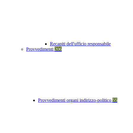
Recapiti dell'ufficio responsabile
Provvedimenti
206
Provvedimenti organi indirizzo-politico
55