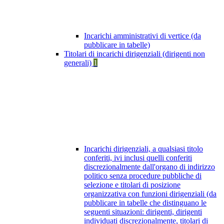
Incarichi amministrativi di vertice (da
pubblicare in tabelle)
Titolari di incarichi dirigenziali (dirigenti non
generali)
1
Incarichi dirigenziali, a qualsiasi titolo
conferiti, ivi inclusi quelli conferiti
discrezionalmente dall'organo di indirizzo
politico senza procedure pubbliche di
selezione e titolari di posizione
organizzativa con funzioni dirigenziali (da
pubblicare in tabelle che distinguano le
seguenti situazioni: dirigenti, dirigenti
individuati discrezionalmente, titolari di