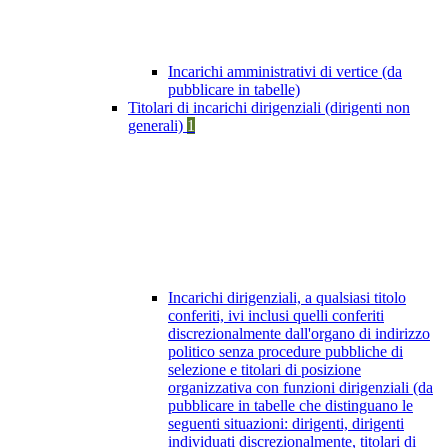
Incarichi amministrativi di vertice (da
pubblicare in tabelle)
Titolari di incarichi dirigenziali (dirigenti non
generali)
1
Incarichi dirigenziali, a qualsiasi titolo
conferiti, ivi inclusi quelli conferiti
discrezionalmente dall'organo di indirizzo
politico senza procedure pubbliche di
selezione e titolari di posizione
organizzativa con funzioni dirigenziali (da
pubblicare in tabelle che distinguano le
seguenti situazioni: dirigenti, dirigenti
individuati discrezionalmente, titolari di