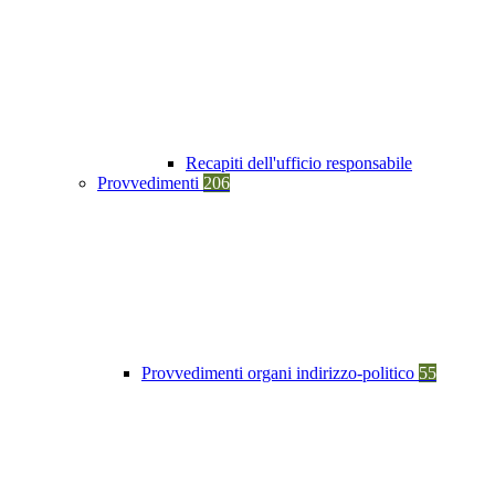
Recapiti dell'ufficio responsabile
Provvedimenti
206
Provvedimenti organi indirizzo-politico
55