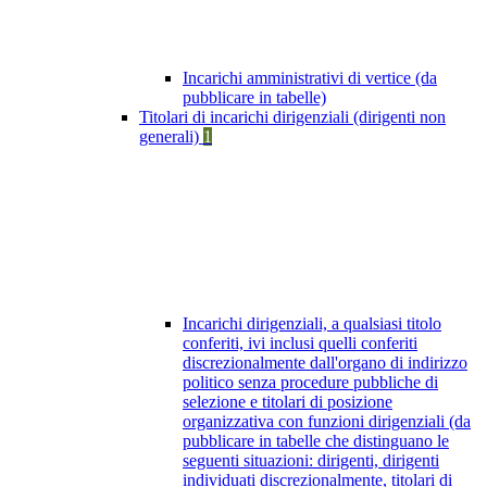
Incarichi amministrativi di vertice (da
pubblicare in tabelle)
Titolari di incarichi dirigenziali (dirigenti non
generali)
1
Incarichi dirigenziali, a qualsiasi titolo
conferiti, ivi inclusi quelli conferiti
discrezionalmente dall'organo di indirizzo
politico senza procedure pubbliche di
selezione e titolari di posizione
organizzativa con funzioni dirigenziali (da
pubblicare in tabelle che distinguano le
seguenti situazioni: dirigenti, dirigenti
individuati discrezionalmente, titolari di