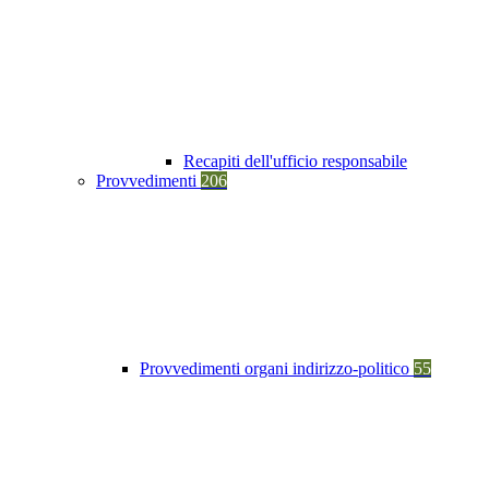
Recapiti dell'ufficio responsabile
Provvedimenti
206
Provvedimenti organi indirizzo-politico
55