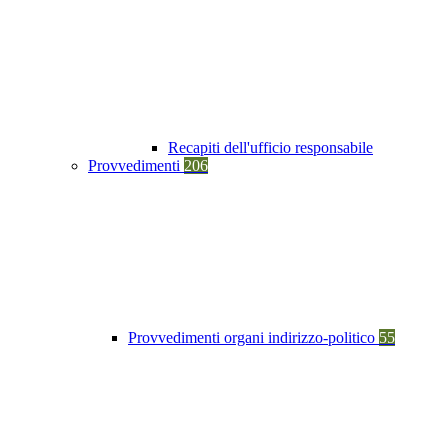
Recapiti dell'ufficio responsabile
Provvedimenti
206
Provvedimenti organi indirizzo-politico
55