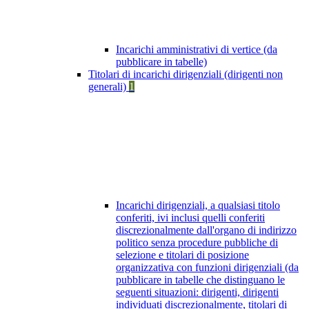
Incarichi amministrativi di vertice (da
pubblicare in tabelle)
Titolari di incarichi dirigenziali (dirigenti non
generali)
1
Incarichi dirigenziali, a qualsiasi titolo
conferiti, ivi inclusi quelli conferiti
discrezionalmente dall'organo di indirizzo
politico senza procedure pubbliche di
selezione e titolari di posizione
organizzativa con funzioni dirigenziali (da
pubblicare in tabelle che distinguano le
seguenti situazioni: dirigenti, dirigenti
individuati discrezionalmente, titolari di