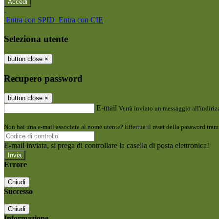
-
Entra con SPID
Entra con CIE
Seleziona utente
button close
×
Recupero password
button close
×
E-mail
Verrà inviato un messaggio all'indirizz
Non hai una e-mail associata al nome utente? Effettua il reset della password tram
E-mail inviata, si prega di controllare la casella di posta elettronica!
Errore
Chiudi
Successo
Chiudi
Informazione