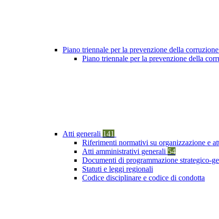
Piano triennale per la prevenzione della corruzione
Piano triennale per la prevenzione della cor
Atti generali
141
Riferimenti normativi su organizzazione e at
Atti amministrativi generali
54
Documenti di programmazione strategico-ge
Statuti e leggi regionali
Codice disciplinare e codice di condotta