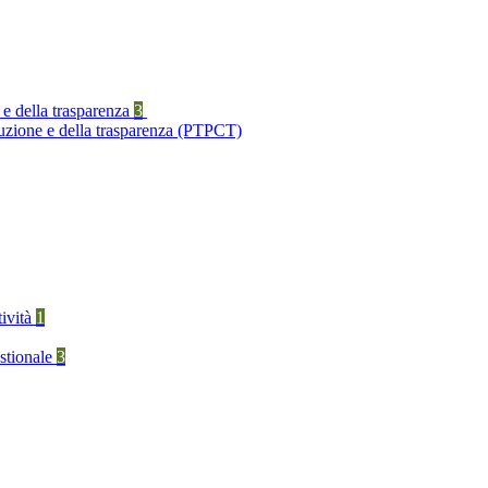
 e della trasparenza
3
ruzione e della trasparenza (PTPCT)
tività
1
stionale
3