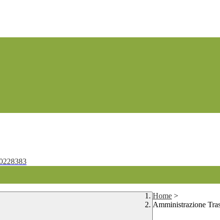
0228383
Home
>
Amministrazione Tra