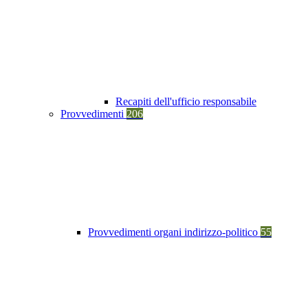
Recapiti dell'ufficio responsabile
Provvedimenti
206
Provvedimenti organi indirizzo-politico
55