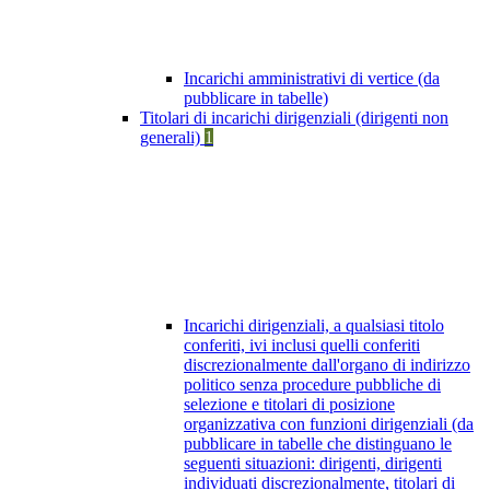
Incarichi amministrativi di vertice (da
pubblicare in tabelle)
Titolari di incarichi dirigenziali (dirigenti non
generali)
1
Incarichi dirigenziali, a qualsiasi titolo
conferiti, ivi inclusi quelli conferiti
discrezionalmente dall'organo di indirizzo
politico senza procedure pubbliche di
selezione e titolari di posizione
organizzativa con funzioni dirigenziali (da
pubblicare in tabelle che distinguano le
seguenti situazioni: dirigenti, dirigenti
individuati discrezionalmente, titolari di