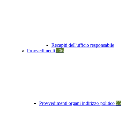
Recapiti dell'ufficio responsabile
Provvedimenti
206
Provvedimenti organi indirizzo-politico
55