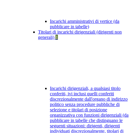
Incarichi amministrativi di vertice (da
pubblicare in tabelle)
Titolari di incarichi dirigenziali (dirigenti non
generali)
1
Incarichi dirigenziali, a qualsiasi titolo
conferiti, ivi inclusi quelli conferiti
discrezionalmente dall'organo di indirizzo
politico senza procedure pubbliche di
selezione e titolari di posizione
organizzativa con funzioni dirigenziali (da
pubblicare in tabelle che distinguano le
seguenti situazioni: dirigenti, dirigenti
individuati discrezionalmente, titolari di