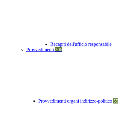
Recapiti dell'ufficio responsabile
Provvedimenti
206
Provvedimenti organi indirizzo-politico
55