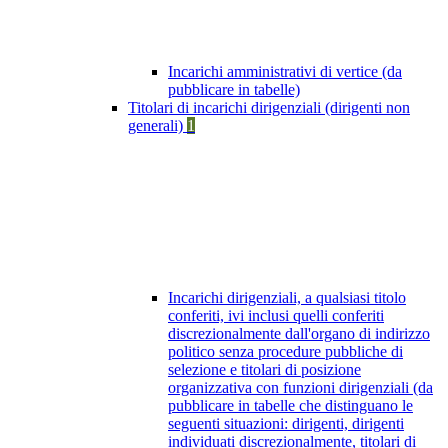
Incarichi amministrativi di vertice (da
pubblicare in tabelle)
Titolari di incarichi dirigenziali (dirigenti non
generali)
1
Incarichi dirigenziali, a qualsiasi titolo
conferiti, ivi inclusi quelli conferiti
discrezionalmente dall'organo di indirizzo
politico senza procedure pubbliche di
selezione e titolari di posizione
organizzativa con funzioni dirigenziali (da
pubblicare in tabelle che distinguano le
seguenti situazioni: dirigenti, dirigenti
individuati discrezionalmente, titolari di