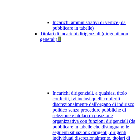
Incarichi amministrativi di vertice (da
pubblicare in tabelle)
Titolari di incarichi dirigenziali (dirigenti non
generali)
1
Incarichi dirigenziali, a qualsiasi titolo
conferiti, ivi inclusi quelli conferiti
discrezionalmente dall'organo di indirizzo
politico senza procedure pubbliche di
selezione e titolari di posizione
organizzativa con funzioni dirigenziali (da
pubblicare in tabelle che distinguano le
seguenti situazioni: dirigenti, dirigenti
individuati discrezionalmente, titolari di