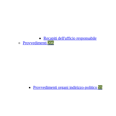
Recapiti dell'ufficio responsabile
Provvedimenti
206
Provvedimenti organi indirizzo-politico
55