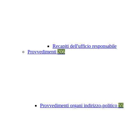
Recapiti dell'ufficio responsabile
Provvedimenti
206
Provvedimenti organi indirizzo-politico
55