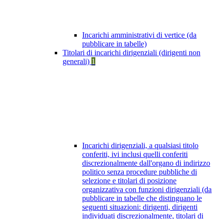
Incarichi amministrativi di vertice (da
pubblicare in tabelle)
Titolari di incarichi dirigenziali (dirigenti non
generali)
1
Incarichi dirigenziali, a qualsiasi titolo
conferiti, ivi inclusi quelli conferiti
discrezionalmente dall'organo di indirizzo
politico senza procedure pubbliche di
selezione e titolari di posizione
organizzativa con funzioni dirigenziali (da
pubblicare in tabelle che distinguano le
seguenti situazioni: dirigenti, dirigenti
individuati discrezionalmente, titolari di