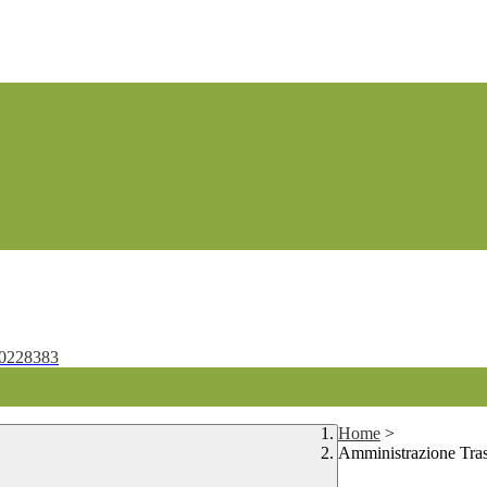
0228383
Home
>
Amministrazione Tra