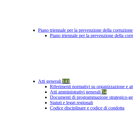
Piano triennale per la prevenzione della corruzione
Piano triennale per la prevenzione della cor
Atti generali
141
Riferimenti normativi su organizzazione e at
Atti amministrativi generali
54
Documenti di programmazione strategico-ge
Statuti e leggi regionali
Codice disciplinare e codice di condotta