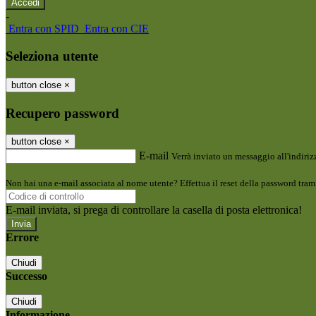
-
Entra con SPID
Entra con CIE
Seleziona utente
button close
×
Recupero password
button close
×
E-mail
Verrà inviato un messaggio all'indirizz
Non hai una e-mail associata al nome utente? Effettua il reset della password tram
E-mail inviata, si prega di controllare la casella di posta elettronica!
Errore
Chiudi
Successo
Chiudi
Informazione