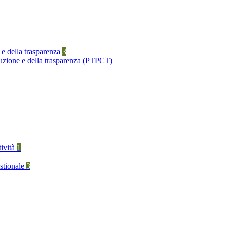
 e della trasparenza
3
ruzione e della trasparenza (PTPCT)
tività
1
stionale
3