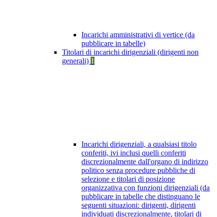
Incarichi amministrativi di vertice (da
pubblicare in tabelle)
Titolari di incarichi dirigenziali (dirigenti non
generali)
1
Incarichi dirigenziali, a qualsiasi titolo
conferiti, ivi inclusi quelli conferiti
discrezionalmente dall'organo di indirizzo
politico senza procedure pubbliche di
selezione e titolari di posizione
organizzativa con funzioni dirigenziali (da
pubblicare in tabelle che distinguano le
seguenti situazioni: dirigenti, dirigenti
individuati discrezionalmente, titolari di