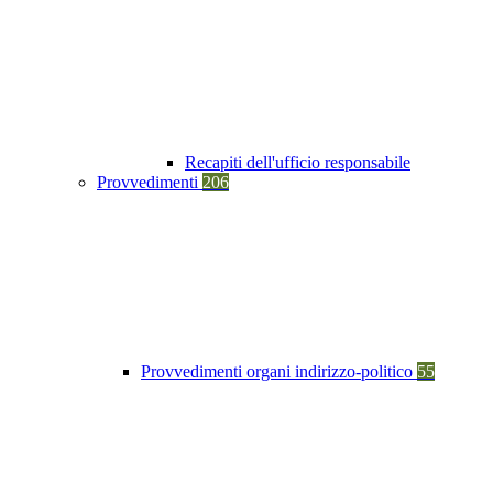
Recapiti dell'ufficio responsabile
Provvedimenti
206
Provvedimenti organi indirizzo-politico
55