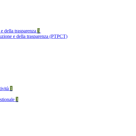
 e della trasparenza
3
ruzione e della trasparenza (PTPCT)
tività
1
stionale
3