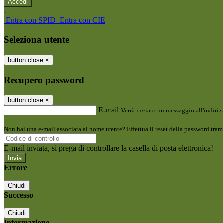
-
Entra con SPID
Entra con CIE
Seleziona utente
button close
×
Recupero password
button close
×
E-mail
Verrà inviato un messaggio all'indirizz
Non hai una e-mail associata al nome utente? Effettua il reset della password tram
E-mail inviata, si prega di controllare la casella di posta elettronica!
Errore
Chiudi
Successo
Chiudi
Informazione