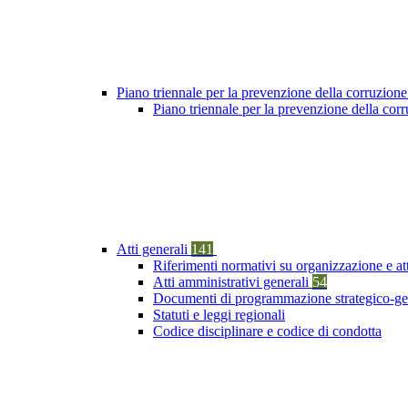
Piano triennale per la prevenzione della corruzione
Piano triennale per la prevenzione della cor
Atti generali
141
Riferimenti normativi su organizzazione e at
Atti amministrativi generali
54
Documenti di programmazione strategico-ge
Statuti e leggi regionali
Codice disciplinare e codice di condotta