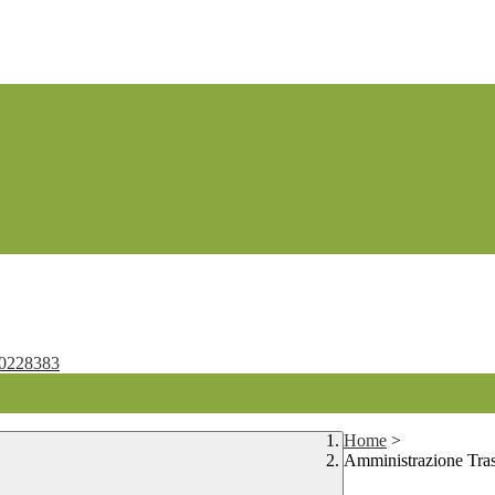
0228383
Home
>
Amministrazione Tra