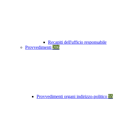
Recapiti dell'ufficio responsabile
Provvedimenti
206
Provvedimenti organi indirizzo-politico
55