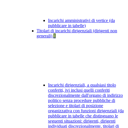
Incarichi amministrativi di vertice (da
pubblicare in tabelle)
Titolari di incarichi dirigenziali (dirigenti non
generali)
1
Incarichi dirigenziali, a qualsiasi titolo
conferiti, ivi inclusi quelli conferiti
discrezionalmente dall'organo di indirizzo
politico senza procedure pubbliche di
selezione e titolari di posizione
organizzativa con funzioni dirigenziali (da
pubblicare in tabelle che distinguano le
seguenti situazioni: dirigenti, dirigenti
individuati discrezionalmente, titolari di