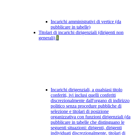
Incarichi amministrativi di vertice (da
pubblicare in tabelle)
Titolari di incarichi dirigenziali (dirigenti non
generali)
1
Incarichi dirigenziali, a qualsiasi titolo
conferiti, ivi inclusi quelli conferiti
discrezionalmente dall'organo di indirizzo
politico senza procedure pubbliche di
selezione e titolari di posizione
organizzativa con funzioni dirigenziali (da
pubblicare in tabelle che distinguano le
seguenti situazioni: dirigenti, dirigenti
individuati discrezionalmente, titolari di