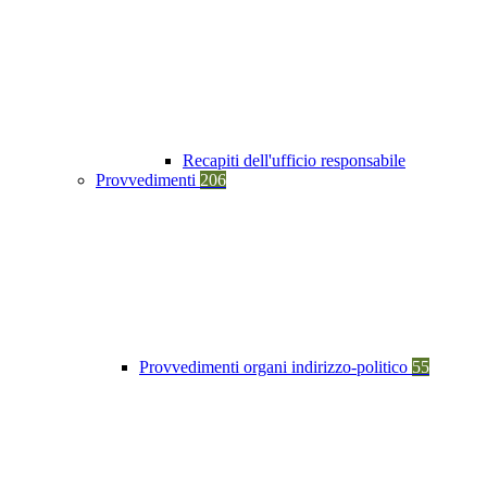
Recapiti dell'ufficio responsabile
Provvedimenti
206
Provvedimenti organi indirizzo-politico
55