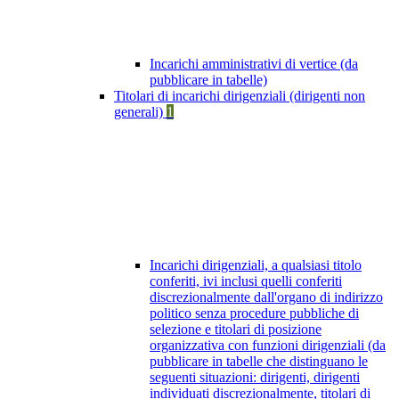
Incarichi amministrativi di vertice (da
pubblicare in tabelle)
Titolari di incarichi dirigenziali (dirigenti non
generali)
1
Incarichi dirigenziali, a qualsiasi titolo
conferiti, ivi inclusi quelli conferiti
discrezionalmente dall'organo di indirizzo
politico senza procedure pubbliche di
selezione e titolari di posizione
organizzativa con funzioni dirigenziali (da
pubblicare in tabelle che distinguano le
seguenti situazioni: dirigenti, dirigenti
individuati discrezionalmente, titolari di