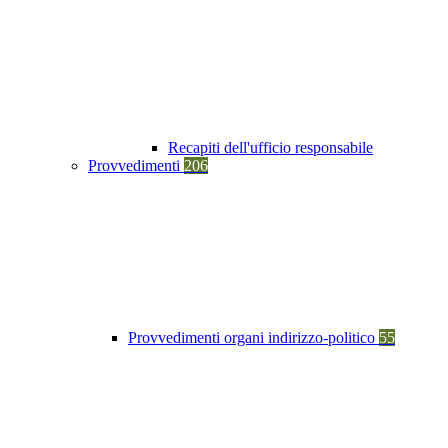
Recapiti dell'ufficio responsabile
Provvedimenti
206
Provvedimenti organi indirizzo-politico
55