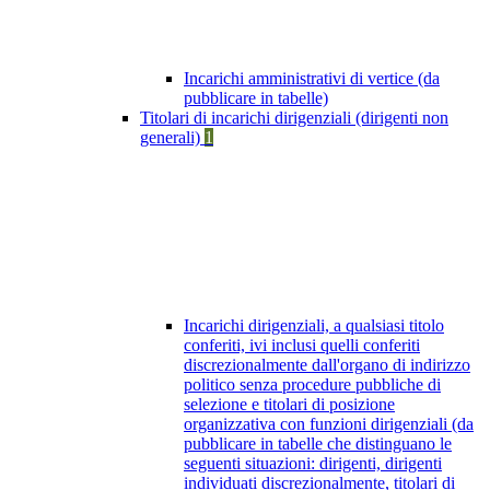
Incarichi amministrativi di vertice (da
pubblicare in tabelle)
Titolari di incarichi dirigenziali (dirigenti non
generali)
1
Incarichi dirigenziali, a qualsiasi titolo
conferiti, ivi inclusi quelli conferiti
discrezionalmente dall'organo di indirizzo
politico senza procedure pubbliche di
selezione e titolari di posizione
organizzativa con funzioni dirigenziali (da
pubblicare in tabelle che distinguano le
seguenti situazioni: dirigenti, dirigenti
individuati discrezionalmente, titolari di