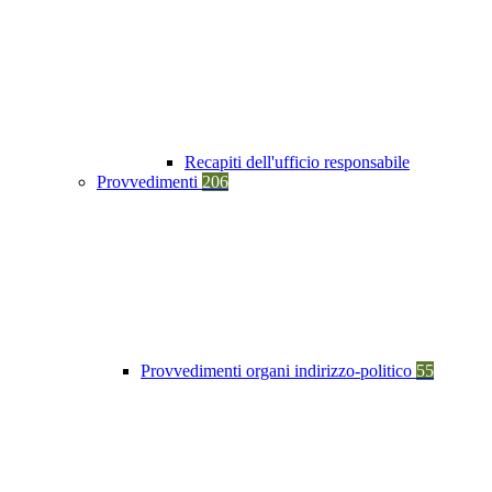
Recapiti dell'ufficio responsabile
Provvedimenti
206
Provvedimenti organi indirizzo-politico
55