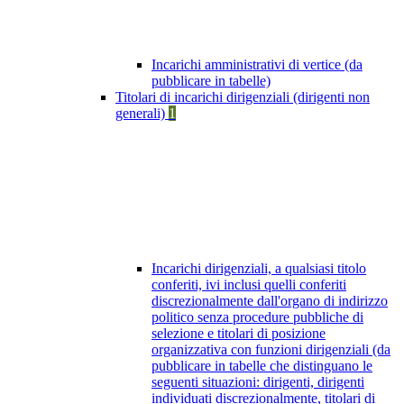
Incarichi amministrativi di vertice (da
pubblicare in tabelle)
Titolari di incarichi dirigenziali (dirigenti non
generali)
1
Incarichi dirigenziali, a qualsiasi titolo
conferiti, ivi inclusi quelli conferiti
discrezionalmente dall'organo di indirizzo
politico senza procedure pubbliche di
selezione e titolari di posizione
organizzativa con funzioni dirigenziali (da
pubblicare in tabelle che distinguano le
seguenti situazioni: dirigenti, dirigenti
individuati discrezionalmente, titolari di