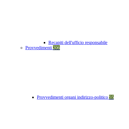
Recapiti dell'ufficio responsabile
Provvedimenti
206
Provvedimenti organi indirizzo-politico
55