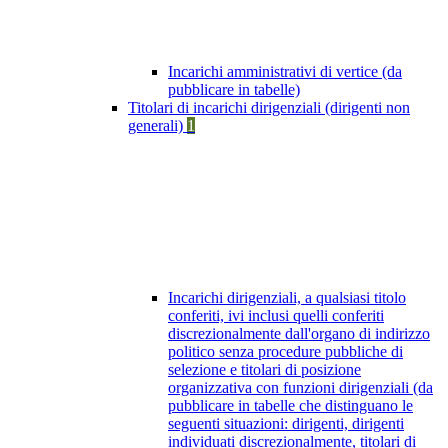
Incarichi amministrativi di vertice (da
pubblicare in tabelle)
Titolari di incarichi dirigenziali (dirigenti non
generali)
1
Incarichi dirigenziali, a qualsiasi titolo
conferiti, ivi inclusi quelli conferiti
discrezionalmente dall'organo di indirizzo
politico senza procedure pubbliche di
selezione e titolari di posizione
organizzativa con funzioni dirigenziali (da
pubblicare in tabelle che distinguano le
seguenti situazioni: dirigenti, dirigenti
individuati discrezionalmente, titolari di