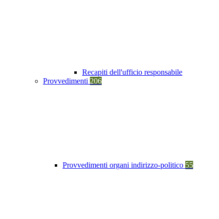
Recapiti dell'ufficio responsabile
Provvedimenti
206
Provvedimenti organi indirizzo-politico
55