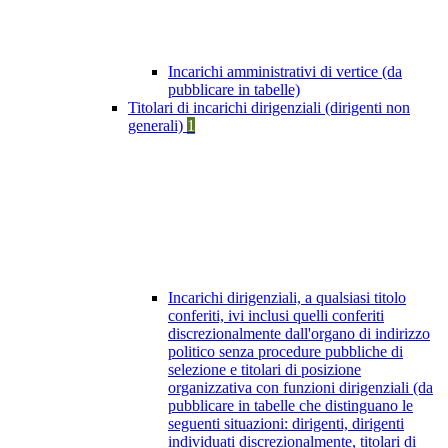
Incarichi amministrativi di vertice (da
pubblicare in tabelle)
Titolari di incarichi dirigenziali (dirigenti non
generali)
1
Incarichi dirigenziali, a qualsiasi titolo
conferiti, ivi inclusi quelli conferiti
discrezionalmente dall'organo di indirizzo
politico senza procedure pubbliche di
selezione e titolari di posizione
organizzativa con funzioni dirigenziali (da
pubblicare in tabelle che distinguano le
seguenti situazioni: dirigenti, dirigenti
individuati discrezionalmente, titolari di