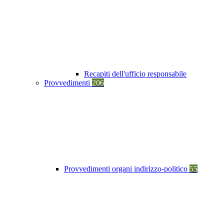
Recapiti dell'ufficio responsabile
Provvedimenti
206
Provvedimenti organi indirizzo-politico
55