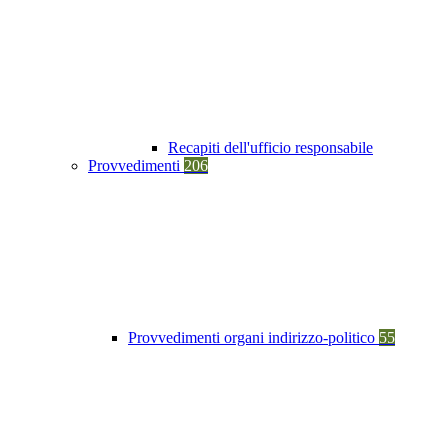
Recapiti dell'ufficio responsabile
Provvedimenti
206
Provvedimenti organi indirizzo-politico
55