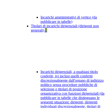
Incarichi amministrativi di vertice (da
pubblicare in tabelle)
Titolari di incarichi dirigenziali (dirigenti non
generali)
1
Incarichi dirigenziali, a qualsiasi titolo
conferiti, ivi inclusi quelli conferiti
discrezionalmente dall'organo di indirizzo
politico senza procedure pubbliche di
selezione e titolari di posizione
organizzativa con funzioni dirigenziali (da
pubblicare in tabelle che distinguano le
seguenti situazioni: dirigenti, dirigenti
individuati discrezionalmente, titolari di