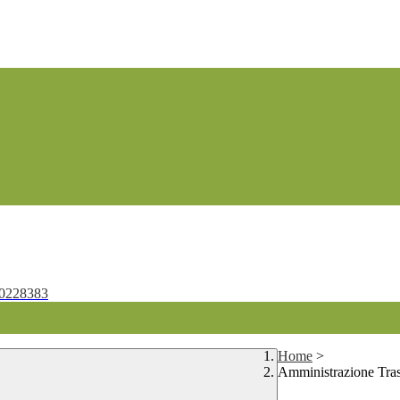
0228383
Home
>
Amministrazione Tra