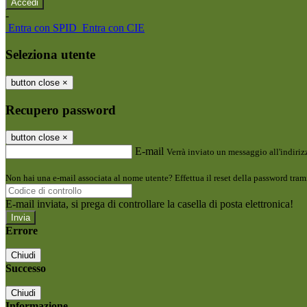
-
Entra con SPID
Entra con CIE
Seleziona utente
button close
×
Recupero password
button close
×
E-mail
Verrà inviato un messaggio all'indirizz
Non hai una e-mail associata al nome utente? Effettua il reset della password tram
E-mail inviata, si prega di controllare la casella di posta elettronica!
Errore
Chiudi
Successo
Chiudi
Informazione