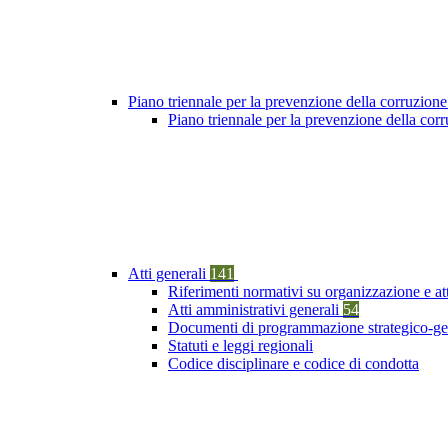
Piano triennale per la prevenzione della corruzione
Piano triennale per la prevenzione della cor
Atti generali
141
Riferimenti normativi su organizzazione e at
Atti amministrativi generali
54
Documenti di programmazione strategico-ge
Statuti e leggi regionali
Codice disciplinare e codice di condotta