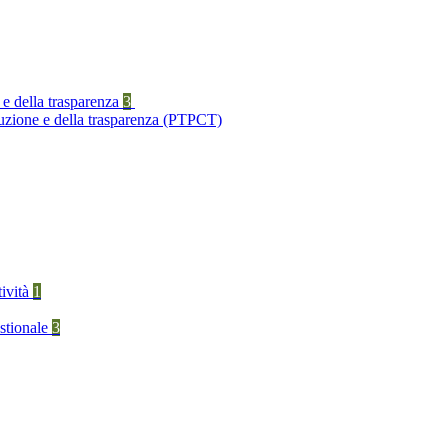
 e della trasparenza
3
ruzione e della trasparenza (PTPCT)
tività
1
stionale
3