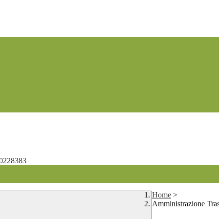
0228383
Home
>
Amministrazione Tra