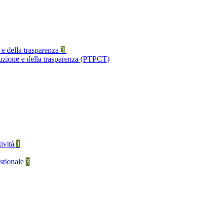
 e della trasparenza
3
ruzione e della trasparenza (PTPCT)
tività
1
stionale
3