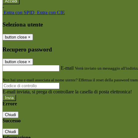
-
Entra con SPID
Entra con CIE
Seleziona utente
button close
×
Recupero password
button close
×
E-mail
Verrà inviato un messaggio all'indirizz
Non hai una e-mail associata al nome utente? Effettua il reset della password tram
E-mail inviata, si prega di controllare la casella di posta elettronica!
Errore
Chiudi
Successo
Chiudi
Informazione