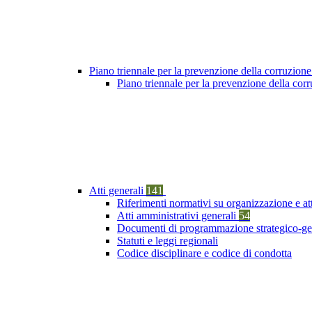
Piano triennale per la prevenzione della corruzione
Piano triennale per la prevenzione della cor
Atti generali
141
Riferimenti normativi su organizzazione e at
Atti amministrativi generali
54
Documenti di programmazione strategico-ge
Statuti e leggi regionali
Codice disciplinare e codice di condotta