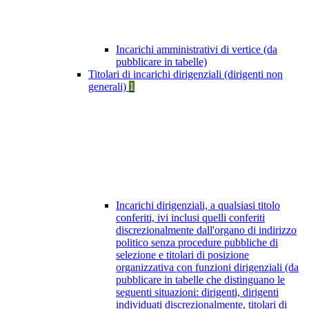
Incarichi amministrativi di vertice (da
pubblicare in tabelle)
Titolari di incarichi dirigenziali (dirigenti non
generali)
1
Incarichi dirigenziali, a qualsiasi titolo
conferiti, ivi inclusi quelli conferiti
discrezionalmente dall'organo di indirizzo
politico senza procedure pubbliche di
selezione e titolari di posizione
organizzativa con funzioni dirigenziali (da
pubblicare in tabelle che distinguano le
seguenti situazioni: dirigenti, dirigenti
individuati discrezionalmente, titolari di