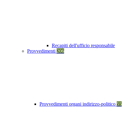
Recapiti dell'ufficio responsabile
Provvedimenti
206
Provvedimenti organi indirizzo-politico
55