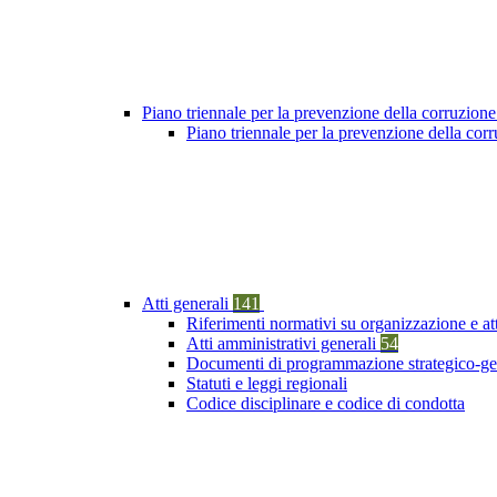
Piano triennale per la prevenzione della corruzione
Piano triennale per la prevenzione della cor
Atti generali
141
Riferimenti normativi su organizzazione e at
Atti amministrativi generali
54
Documenti di programmazione strategico-ge
Statuti e leggi regionali
Codice disciplinare e codice di condotta