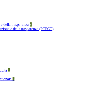
 e della trasparenza
3
ruzione e della trasparenza (PTPCT)
tività
1
stionale
3