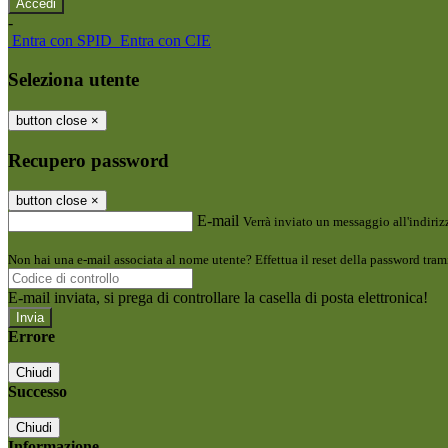
-
Entra con SPID
Entra con CIE
Seleziona utente
button close
×
Recupero password
button close
×
E-mail
Verrà inviato un messaggio all'indirizz
Non hai una e-mail associata al nome utente? Effettua il reset della password tram
E-mail inviata, si prega di controllare la casella di posta elettronica!
Errore
Chiudi
Successo
Chiudi
Informazione