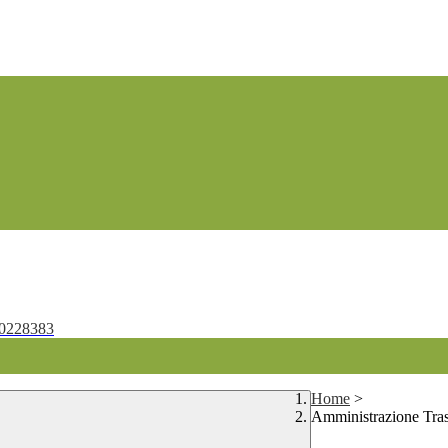
0228383
Home
>
Amministrazione Tra