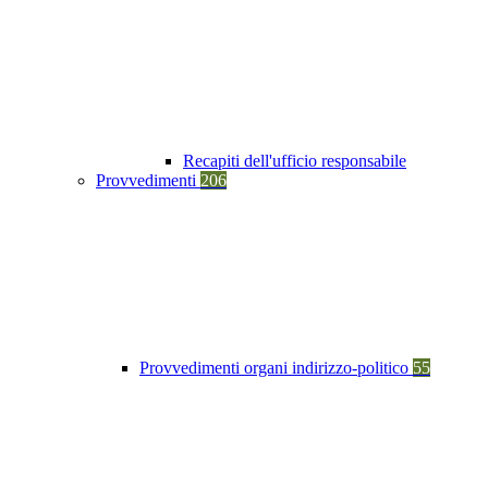
Recapiti dell'ufficio responsabile
Provvedimenti
206
Provvedimenti organi indirizzo-politico
55