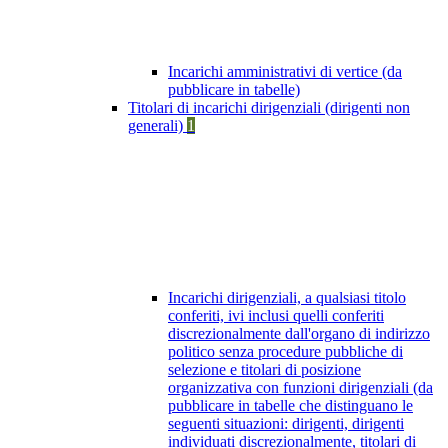
Incarichi amministrativi di vertice (da
pubblicare in tabelle)
Titolari di incarichi dirigenziali (dirigenti non
generali)
1
Incarichi dirigenziali, a qualsiasi titolo
conferiti, ivi inclusi quelli conferiti
discrezionalmente dall'organo di indirizzo
politico senza procedure pubbliche di
selezione e titolari di posizione
organizzativa con funzioni dirigenziali (da
pubblicare in tabelle che distinguano le
seguenti situazioni: dirigenti, dirigenti
individuati discrezionalmente, titolari di