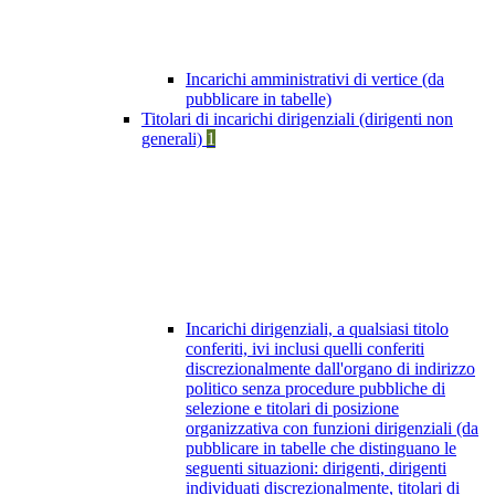
Incarichi amministrativi di vertice (da
pubblicare in tabelle)
Titolari di incarichi dirigenziali (dirigenti non
generali)
1
Incarichi dirigenziali, a qualsiasi titolo
conferiti, ivi inclusi quelli conferiti
discrezionalmente dall'organo di indirizzo
politico senza procedure pubbliche di
selezione e titolari di posizione
organizzativa con funzioni dirigenziali (da
pubblicare in tabelle che distinguano le
seguenti situazioni: dirigenti, dirigenti
individuati discrezionalmente, titolari di