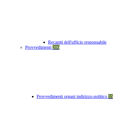
Recapiti dell'ufficio responsabile
Provvedimenti
206
Provvedimenti organi indirizzo-politico
55