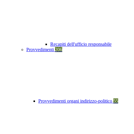
Recapiti dell'ufficio responsabile
Provvedimenti
206
Provvedimenti organi indirizzo-politico
55