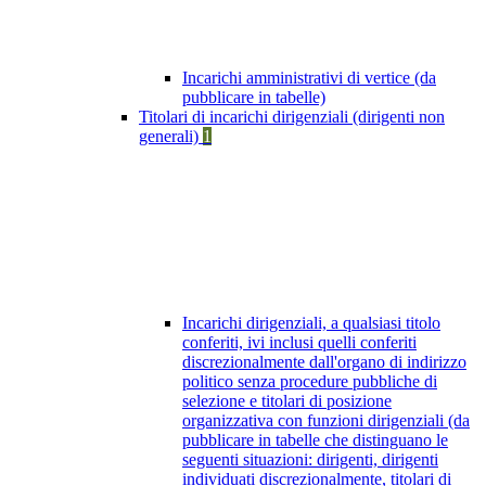
Incarichi amministrativi di vertice (da
pubblicare in tabelle)
Titolari di incarichi dirigenziali (dirigenti non
generali)
1
Incarichi dirigenziali, a qualsiasi titolo
conferiti, ivi inclusi quelli conferiti
discrezionalmente dall'organo di indirizzo
politico senza procedure pubbliche di
selezione e titolari di posizione
organizzativa con funzioni dirigenziali (da
pubblicare in tabelle che distinguano le
seguenti situazioni: dirigenti, dirigenti
individuati discrezionalmente, titolari di