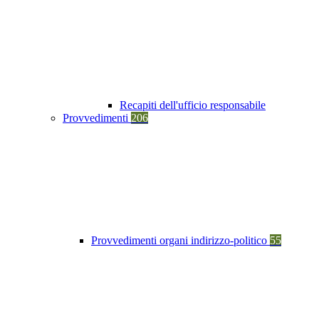
Recapiti dell'ufficio responsabile
Provvedimenti
206
Provvedimenti organi indirizzo-politico
55