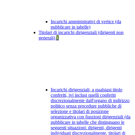
Incarichi amministrativi di vertice (da
pubblicare in tabelle)
Titolari di incarichi dirigenziali (dirigenti non
generali)
1
Incarichi dirigenziali, a qualsiasi titolo
conferiti, ivi inclusi quelli conferiti
discrezionalmente dall'organo di indirizzo
politico senza procedure pubbliche di
selezione e titolari di posizione
organizzativa con funzioni dirigenziali (da
pubblicare in tabelle che distinguano le
seguenti situazioni: dirigenti, dirigenti
individuati discrezionalmente, titolari di