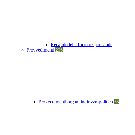
Recapiti dell'ufficio responsabile
Provvedimenti
206
Provvedimenti organi indirizzo-politico
55