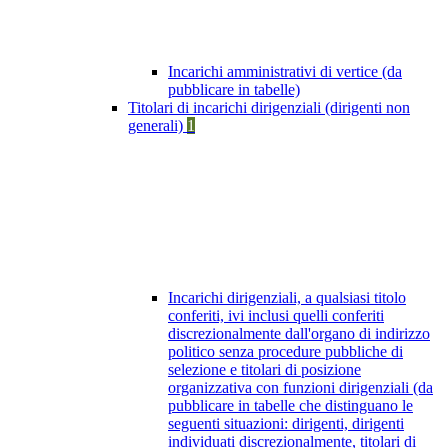
Incarichi amministrativi di vertice (da
pubblicare in tabelle)
Titolari di incarichi dirigenziali (dirigenti non
generali)
1
Incarichi dirigenziali, a qualsiasi titolo
conferiti, ivi inclusi quelli conferiti
discrezionalmente dall'organo di indirizzo
politico senza procedure pubbliche di
selezione e titolari di posizione
organizzativa con funzioni dirigenziali (da
pubblicare in tabelle che distinguano le
seguenti situazioni: dirigenti, dirigenti
individuati discrezionalmente, titolari di