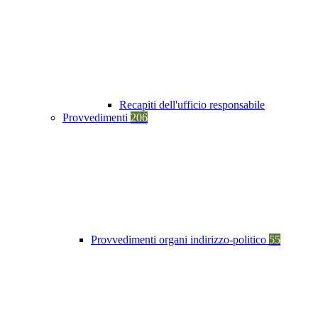
Recapiti dell'ufficio responsabile
Provvedimenti
206
Provvedimenti organi indirizzo-politico
55