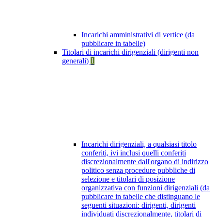
Incarichi amministrativi di vertice (da
pubblicare in tabelle)
Titolari di incarichi dirigenziali (dirigenti non
generali)
1
Incarichi dirigenziali, a qualsiasi titolo
conferiti, ivi inclusi quelli conferiti
discrezionalmente dall'organo di indirizzo
politico senza procedure pubbliche di
selezione e titolari di posizione
organizzativa con funzioni dirigenziali (da
pubblicare in tabelle che distinguano le
seguenti situazioni: dirigenti, dirigenti
individuati discrezionalmente, titolari di