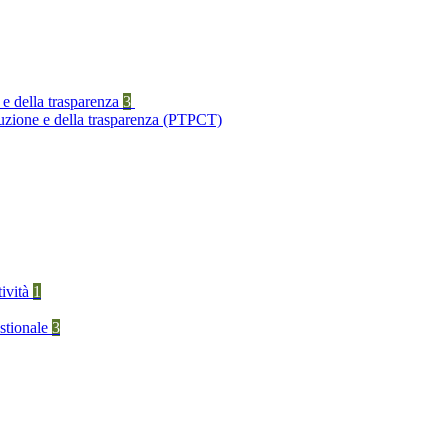
 e della trasparenza
3
ruzione e della trasparenza (PTPCT)
tività
1
stionale
3