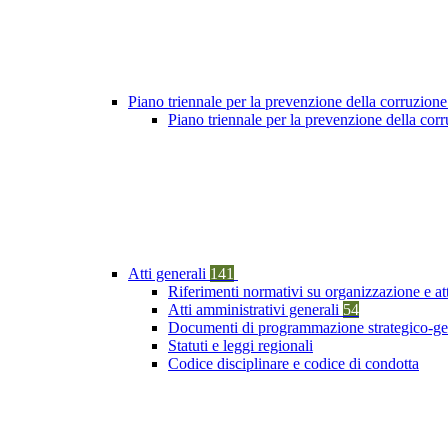
Piano triennale per la prevenzione della corruzione
Piano triennale per la prevenzione della cor
Atti generali
141
Riferimenti normativi su organizzazione e at
Atti amministrativi generali
54
Documenti di programmazione strategico-ge
Statuti e leggi regionali
Codice disciplinare e codice di condotta