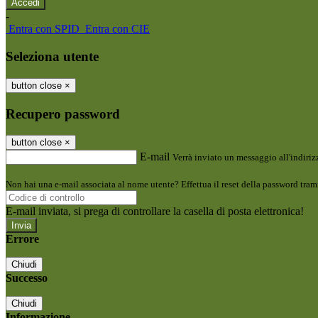
-
Entra con SPID
Entra con CIE
Seleziona utente
button close
×
Recupero password
button close
×
E-mail
Verrà inviato un messaggio all'indirizz
Non hai una e-mail associata al nome utente? Effettua il reset della password tram
E-mail inviata, si prega di controllare la casella di posta elettronica!
Errore
Chiudi
Successo
Chiudi
Informazione