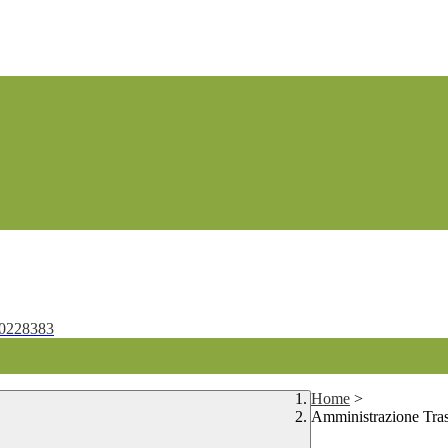
0228383
Home
>
Amministrazione Tra