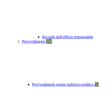
Recapiti dell'ufficio responsabile
Provvedimenti
206
Provvedimenti organi indirizzo-politico
55