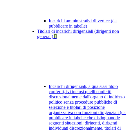
Incarichi amministrativi di vertice (da
pubblicare in tabelle)
Titolari di incarichi dirigenziali (dirigenti non
generali)
1
Incarichi dirigenziali, a qualsiasi titolo
conferiti, ivi inclusi quelli conferiti
discrezionalmente dall'organo di indirizzo
politico senza procedure pubbliche di
selezione e titolari di posizione
organizzativa con funzioni dirigenziali (da
pubblicare in tabelle che distinguano le
seguenti situazioni: dirigenti, dirigenti
individuati discrezionalmente, titolari di