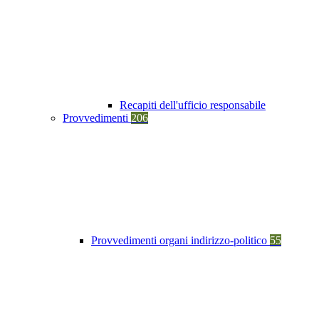
Recapiti dell'ufficio responsabile
Provvedimenti
206
Provvedimenti organi indirizzo-politico
55