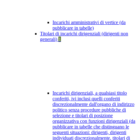
Incarichi amministrativi di vertice (da
pubblicare in tabelle)
Titolari di incarichi dirigenziali (dirigenti non
generali)
1
Incarichi dirigenziali, a qualsiasi titolo
conferiti, ivi inclusi quelli conferiti
discrezionalmente dall'organo di indirizzo
politico senza procedure pubbliche di
selezione e titolari di posizione
organizzativa con funzioni dirigenziali (da
pubblicare in tabelle che distinguano le
seguenti situazioni: dirigenti, dirigenti
individuati discrezionalmente, titolari di