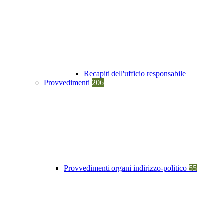
Recapiti dell'ufficio responsabile
Provvedimenti
206
Provvedimenti organi indirizzo-politico
55