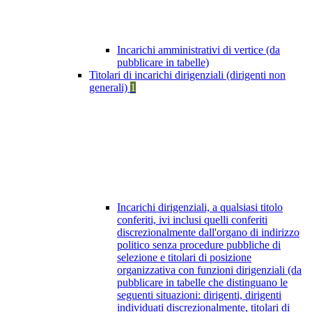
Incarichi amministrativi di vertice (da
pubblicare in tabelle)
Titolari di incarichi dirigenziali (dirigenti non
generali)
1
Incarichi dirigenziali, a qualsiasi titolo
conferiti, ivi inclusi quelli conferiti
discrezionalmente dall'organo di indirizzo
politico senza procedure pubbliche di
selezione e titolari di posizione
organizzativa con funzioni dirigenziali (da
pubblicare in tabelle che distinguano le
seguenti situazioni: dirigenti, dirigenti
individuati discrezionalmente, titolari di