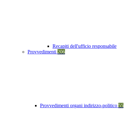
Recapiti dell'ufficio responsabile
Provvedimenti
206
Provvedimenti organi indirizzo-politico
55