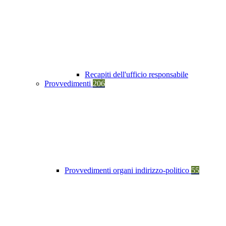
Recapiti dell'ufficio responsabile
Provvedimenti
206
Provvedimenti organi indirizzo-politico
55