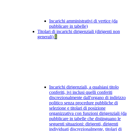
Incarichi amministrativi di vertice (da
pubblicare in tabelle)
Titolari di incarichi dirigenziali (dirigenti non
generali)
1
Incarichi dirigenziali, a qualsiasi titolo
conferiti, ivi inclusi quelli conferiti
discrezionalmente dall'organo di indirizzo
politico senza procedure pubbliche di
selezione e titolari di posizione
organizzativa con funzioni dirigenziali (da
pubblicare in tabelle che distinguano le
seguenti situazioni: dirigenti, dirigenti
individuati discrezionalmente, titolari di