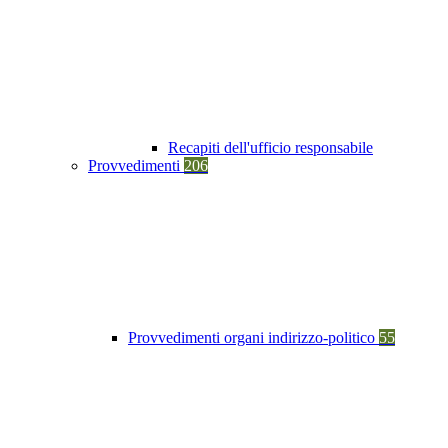
Recapiti dell'ufficio responsabile
Provvedimenti
206
Provvedimenti organi indirizzo-politico
55