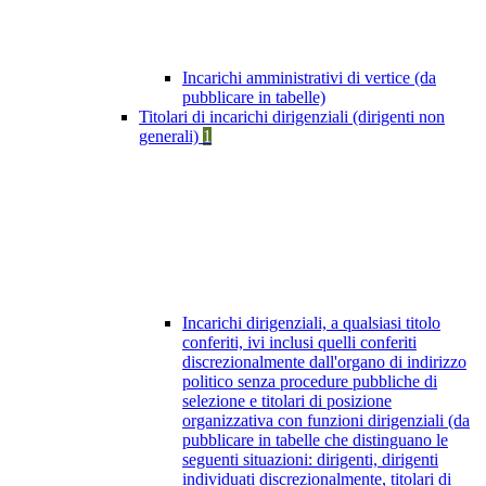
Incarichi amministrativi di vertice (da
pubblicare in tabelle)
Titolari di incarichi dirigenziali (dirigenti non
generali)
1
Incarichi dirigenziali, a qualsiasi titolo
conferiti, ivi inclusi quelli conferiti
discrezionalmente dall'organo di indirizzo
politico senza procedure pubbliche di
selezione e titolari di posizione
organizzativa con funzioni dirigenziali (da
pubblicare in tabelle che distinguano le
seguenti situazioni: dirigenti, dirigenti
individuati discrezionalmente, titolari di