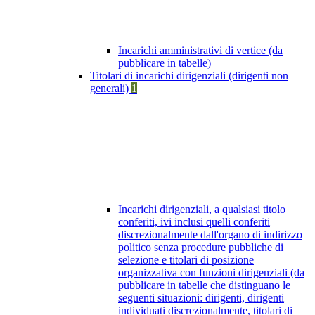
Incarichi amministrativi di vertice (da
pubblicare in tabelle)
Titolari di incarichi dirigenziali (dirigenti non
generali)
1
Incarichi dirigenziali, a qualsiasi titolo
conferiti, ivi inclusi quelli conferiti
discrezionalmente dall'organo di indirizzo
politico senza procedure pubbliche di
selezione e titolari di posizione
organizzativa con funzioni dirigenziali (da
pubblicare in tabelle che distinguano le
seguenti situazioni: dirigenti, dirigenti
individuati discrezionalmente, titolari di