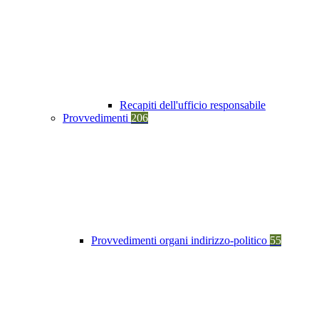
Recapiti dell'ufficio responsabile
Provvedimenti
206
Provvedimenti organi indirizzo-politico
55