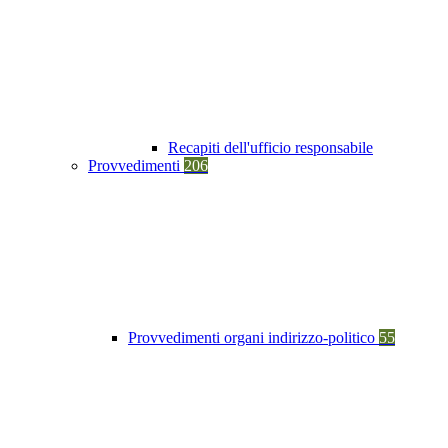
Recapiti dell'ufficio responsabile
Provvedimenti
206
Provvedimenti organi indirizzo-politico
55