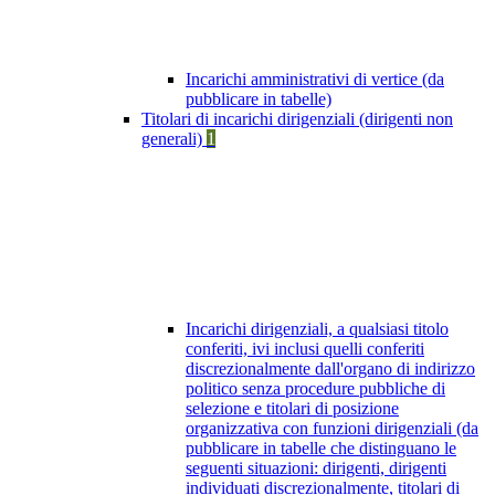
Incarichi amministrativi di vertice (da
pubblicare in tabelle)
Titolari di incarichi dirigenziali (dirigenti non
generali)
1
Incarichi dirigenziali, a qualsiasi titolo
conferiti, ivi inclusi quelli conferiti
discrezionalmente dall'organo di indirizzo
politico senza procedure pubbliche di
selezione e titolari di posizione
organizzativa con funzioni dirigenziali (da
pubblicare in tabelle che distinguano le
seguenti situazioni: dirigenti, dirigenti
individuati discrezionalmente, titolari di