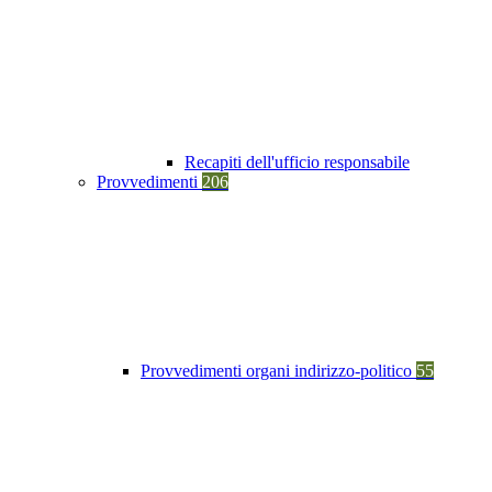
Recapiti dell'ufficio responsabile
Provvedimenti
206
Provvedimenti organi indirizzo-politico
55