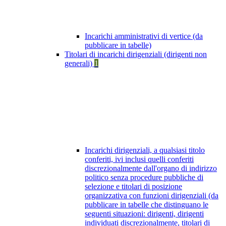
Incarichi amministrativi di vertice (da
pubblicare in tabelle)
Titolari di incarichi dirigenziali (dirigenti non
generali)
1
Incarichi dirigenziali, a qualsiasi titolo
conferiti, ivi inclusi quelli conferiti
discrezionalmente dall'organo di indirizzo
politico senza procedure pubbliche di
selezione e titolari di posizione
organizzativa con funzioni dirigenziali (da
pubblicare in tabelle che distinguano le
seguenti situazioni: dirigenti, dirigenti
individuati discrezionalmente, titolari di