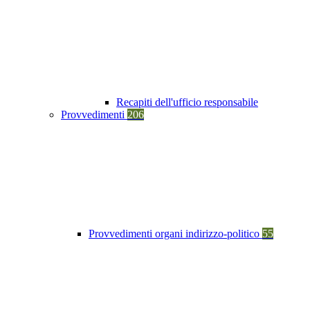
Recapiti dell'ufficio responsabile
Provvedimenti
206
Provvedimenti organi indirizzo-politico
55