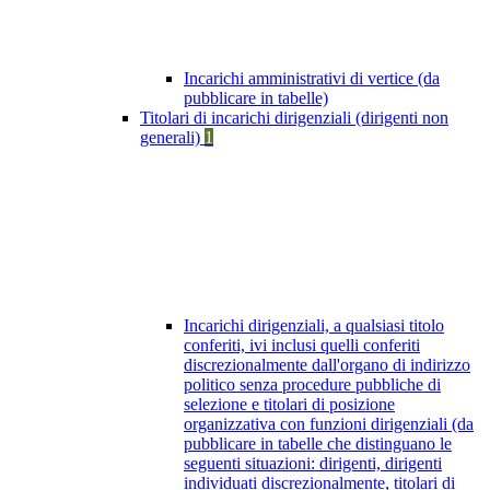
Incarichi amministrativi di vertice (da
pubblicare in tabelle)
Titolari di incarichi dirigenziali (dirigenti non
generali)
1
Incarichi dirigenziali, a qualsiasi titolo
conferiti, ivi inclusi quelli conferiti
discrezionalmente dall'organo di indirizzo
politico senza procedure pubbliche di
selezione e titolari di posizione
organizzativa con funzioni dirigenziali (da
pubblicare in tabelle che distinguano le
seguenti situazioni: dirigenti, dirigenti
individuati discrezionalmente, titolari di