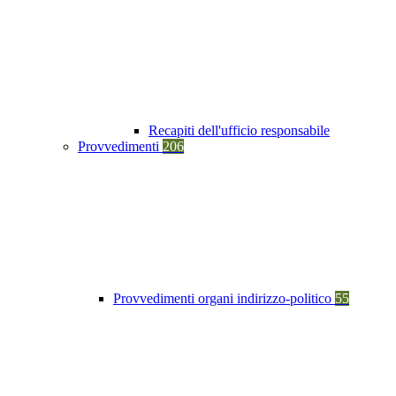
Recapiti dell'ufficio responsabile
Provvedimenti
206
Provvedimenti organi indirizzo-politico
55