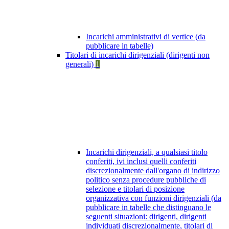
Incarichi amministrativi di vertice (da
pubblicare in tabelle)
Titolari di incarichi dirigenziali (dirigenti non
generali)
1
Incarichi dirigenziali, a qualsiasi titolo
conferiti, ivi inclusi quelli conferiti
discrezionalmente dall'organo di indirizzo
politico senza procedure pubbliche di
selezione e titolari di posizione
organizzativa con funzioni dirigenziali (da
pubblicare in tabelle che distinguano le
seguenti situazioni: dirigenti, dirigenti
individuati discrezionalmente, titolari di